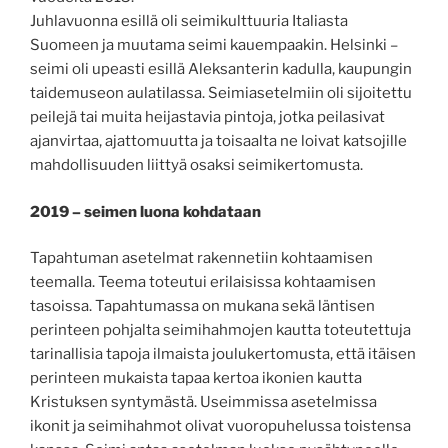
Juhlavuonna esillä oli seimikulttuuria Italiasta
Suomeen ja muutama seimi kauempaakin. Helsinki –
seimi oli upeasti esillä Aleksanterin kadulla, kaupungin
taidemuseon aulatilassa. Seimiasetelmiin oli sijoitettu
peilejä tai muita heijastavia pintoja, jotka peilasivat
ajanvirtaa, ajattomuutta ja toisaalta ne loivat katsojille
mahdollisuuden liittyä osaksi seimikertomusta.
2019 – seimen luona kohdataan
Tapahtuman asetelmat rakennetiin kohtaamisen
teemalla. Teema toteutui erilaisissa kohtaamisen
tasoissa. Tapahtumassa on mukana sekä läntisen
perinteen pohjalta seimihahmojen kautta toteutettuja
tarinallisia tapoja ilmaista joulukertomusta, että itäisen
perinteen mukaista tapaa kertoa ikonien kautta
Kristuksen syntymästä. Useimmissa asetelmissa
ikonit ja seimihahmot olivat vuoropuhelussa toistensa