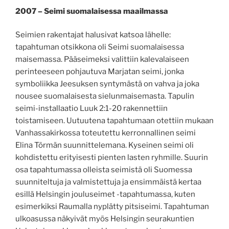
2007 – Seimi suomalaisessa maailmassa
Seimien rakentajat halusivat katsoa lähelle:
tapahtuman otsikkona oli Seimi suomalaisessa
maisemassa. Pääseimeksi valittiin kalevalaiseen
perinteeseen pohjautuva Marjatan seimi, jonka
symboliikka Jeesuksen syntymästä on vahva ja joka
nousee suomalaisesta sielunmaisemasta. Tapulin
seimi-installaatio Luuk 2:1-20 rakennettiin
toistamiseen. Uutuutena tapahtumaan otettiin mukaan
Vanhassakirkossa toteutettu kerronnallinen seimi
Elina Törmän suunnittelemana. Kyseinen seimi oli
kohdistettu erityisesti pienten lasten ryhmille. Suurin
osa tapahtumassa olleista seimistä oli Suomessa
suunniteltuja ja valmistettuja ja ensimmäistä kertaa
esillä Helsingin jouluseimet -tapahtumassa, kuten
esimerkiksi Raumalla nyplätty pitsiseimi. Tapahtuman
ulkoasussa näkyivät myös Helsingin seurakuntien