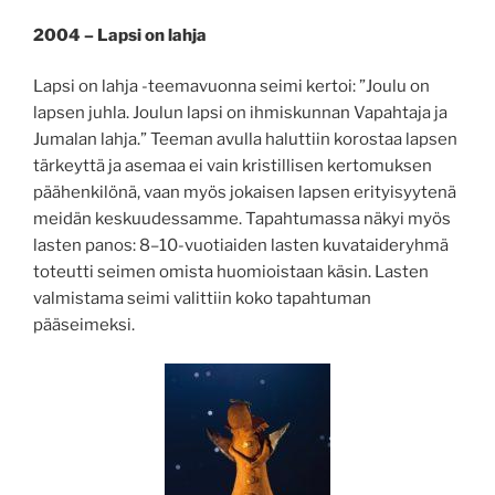
2004 – Lapsi on lahja
Lapsi on lahja -teemavuonna seimi kertoi: ”Joulu on
lapsen juhla. Joulun lapsi on ihmiskunnan Vapahtaja ja
Jumalan lahja.” Teeman avulla haluttiin korostaa lapsen
tärkeyttä ja asemaa ei vain kristillisen kertomuksen
päähenkilönä, vaan myös jokaisen lapsen erityisyytenä
meidän keskuudessamme. Tapahtumassa näkyi myös
lasten panos: 8–10-vuotiaiden lasten kuvataideryhmä
toteutti seimen omista huomioistaan käsin. Lasten
valmistama seimi valittiin koko tapahtuman
pääseimeksi.