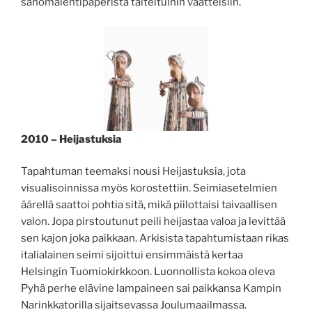
sanomalehtipaperista taiteltuihin vaatteisiin.
2010 – Heijastuksia
Tapahtuman teemaksi nousi Heijastuksia, jota
visualisoinnissa myös korostettiin. Seimiasetelmien
äärellä saattoi pohtia sitä, mikä piilottaisi taivaallisen
valon. Jopa pirstoutunut peili heijastaa valoa ja levittää
sen kajon joka paikkaan. Arkisista tapahtumistaan rikas
italialainen seimi sijoittui ensimmäistä kertaa
Helsingin Tuomiokirkkoon. Luonnollista kokoa oleva
Pyhä perhe elävine lampaineen sai paikkansa Kampin
Narinkkatorilla sijaitsevassa Joulumaailmassa.