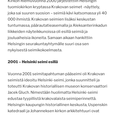
Kirkon Riemuvuonna 2000 järjestettiin Helsingin
tuomiokirkon kryptassa Krakovan seimet -näyttely,
joka sai suuren suosion – seimiä kävi katsomassa yli 40
000 ihmistä. Krakovan seimien lisäksi keskustan
tuntumassa, päärautatieasemalla ja Aleksanterinkadun
liikkeiden näyteikkunoissa oli esillä seimiä ja
jouluaiheisia ikoneita. Samaan aikaan hankittiin
Helsingin seurakuntayhtymälle suuri osa sen
nykyisestä seimikokoelmasta.
2001 – Helsinki seimi esillä
Vuonna 2001 seimitapahtuman pääseimi oli Krakovan
seimistä ideoitu Helsinki-seimi, jonka suunnitteli ja
toteutti Krakovan historiallisen museon konservaattori
Jacek Gluch. Nimestään huolimatta Helsinki-seimi
edustaa tyypillistä krakovalaista seimiperinnettä.
Helsingin kaupungin historiallinen keskusta, Uspenskin
katedraali ja Johanneksen kirkon arkkitehtuuri ovat