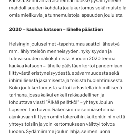
kanssa. Seimi antaa asetelman luokse pysähtyneelle
mahdollisuuden kohdata joulukertomus sekä muistella
omia mielikuvia ja tunnemuistoja lapsuuden jouluista.
2020 – kaukaa katsoen – lähelle päästäen
Helsingin jouluseimet -tapahtumaa saattoi lähestyä
mm. lähiyhteisön menneisyyden, nykyisyyden ja
tulevaisuuden näkökulmista. Vuoden 2020 teema
kaukaa katsoen – lähelle päästäen kertoi pandemiaan
liittyvästä eristyneisyydestä, epävarmuudesta sekä
inhimillisestä jakamisesta ja toisista huolehtimisesta.
Koko joulukertomusta sattoi tarkastella inhimillisenä
tarinana, jossa kaikui enkeli rakkaudellinen ja
lohduttava viesti ”Älkää pelätkö!” – yhteys Joulun
Lapseen tuo toivon. Rakensimme seimiasetelmia
ajankuvaan liittyen omiin lokeroihin, kuitenkin niin että
yhteys toisiin ja ydin kertomukseen välittyi toivoa
luoden. Sydämiimme joulun lahja, seimen luona