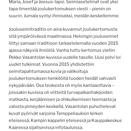
Maria, Josef ja Jeesus-lapsi. Seimiasetelmat ovat yksi
tapa ilmentää joulukertomuksen viesti – pienin on
suurin. Jumala syntyi ihmiseksi, meidän keskellemme.
Jouluseimitraditio on aina kuvannut joulukertomusta
sitä ympäröivässä maailmassa. Helsingin jouluseimet
liittyi samaan traditioon tarkastelemalla vuoden 2015
ajassa näkyviä ilmiöitä. Vanha tuttu kertomus vietiin
Pekko Vasantolan kuvissa uudelle tasolle. Uusi polvi loi
uudet tulkinnat. Vuonna 2015 yhdistettiin
seimitapahtumassa kuvia ja valikoituja
joulukertomuksen henkilöitä tuoden heidät vahvasti
nykypäivään. Osa teoksista oli myös kantaaottavia –
joissakin kuvissa oli viitteitä turvapaikanhakijoiden
matkasta, kerjäämisen ja ohikulkemisen teemasta ja
valosta pimeyden keskellä. Vasantolan puhuttelevat
kuvat pyörivät sarjoina Temppeliaukion kirkon
eteisessä, Kampin kappelin eteisessä ja Kauppakeskus
Kaaressa sijaitsevissa infotauluissa.