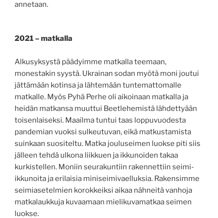
annetaan.
2021 – matkalla
Alkusyksystä päädyimme matkalla teemaan,
monestakin syystä. Ukrainan sodan myötä moni joutui
jättämään kotinsa ja lähtemään tuntemattomalle
matkalle. Myös Pyhä Perhe oli aikoinaan matkalla ja
heidän matkansa muuttui Beetlehemistä lähdettyään
toisenlaiseksi. Maailma tuntui taas loppuvuodesta
pandemian vuoksi sulkeutuvan, eikä matkustamista
suinkaan suositeltu. Matka jouluseimen luokse piti siis
jälleen tehdä ulkona liikkuen ja ikkunoiden takaa
kurkistellen. Moniin seurakuntiin rakennettiin seimi-
ikkunoita ja erilaisia miniseimivaelluksia. Rakensimme
seimiasetelmien korokkeiksi aikaa nähneitä vanhoja
matkalaukkuja kuvaamaan mielikuvamatkaa seimen
luokse.