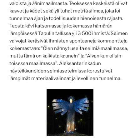
valoista ja äänimaailmasta. Teoksessa keskeistä olivat
kasvot ja kädet sekä yli tuhat metriä siimaa, joka loi
tunnelmaa ajan ja todellisuuden hienoisesta rajasta.
Teosta kävi katsomassa ja kokemassa hämärän
lämpöisessä Tapulin tallissa yli 3 500 ihmistä. Seimen
valvojat keräsivät ihmisten spontaaneja kommentteja
kokemastaan: ”Olen nähnyt useita seimiä maailmassa,
mutta tämä on kaikista kaunein” ja ”Aivan kun olisin
toisessa maailmassa”. Aleksanterinkadun
näyteikkunoiden seimiasetelmissa korostuivat
lämpimät materiaalivalinnat ja levollinen tunnelma.