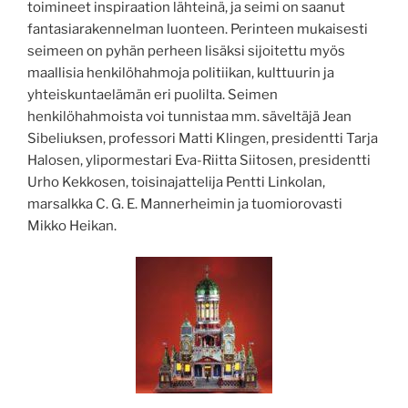
toimineet inspiraation lähteinä, ja seimi on saanut
fantasiarakennelman luonteen. Perinteen mukaisesti
seimeen on pyhän perheen lisäksi sijoitettu myös
maallisia henkilöhahmoja politiikan, kulttuurin ja
yhteiskuntaelämän eri puolilta. Seimen
henkilöhahmoista voi tunnistaa mm. säveltäjä Jean
Sibeliuksen, professori Matti Klingen, presidentti Tarja
Halosen, ylipormestari Eva-Riitta Siitosen, presidentti
Urho Kekkosen, toisinajattelija Pentti Linkolan,
marsalkka C. G. E. Mannerheimin ja tuomiorovasti
Mikko Heikan.