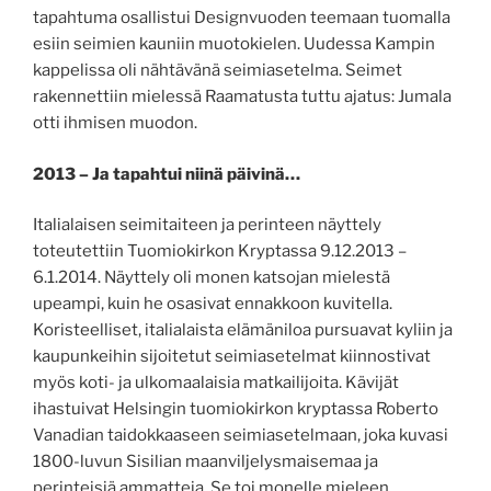
tapahtuma osallistui Designvuoden teemaan tuomalla
esiin seimien kauniin muotokielen. Uudessa Kampin
kappelissa oli nähtävänä seimiasetelma. Seimet
rakennettiin mielessä Raamatusta tuttu ajatus: Jumala
otti ihmisen muodon.
2013 – Ja tapahtui niinä päivinä…
Italialaisen seimitaiteen ja perinteen näyttely
toteutettiin Tuomiokirkon Kryptassa 9.12.2013 –
6.1.2014. Näyttely oli monen katsojan mielestä
upeampi, kuin he osasivat ennakkoon kuvitella.
Koristeelliset, italialaista elämäniloa pursuavat kyliin ja
kaupunkeihin sijoitetut seimiasetelmat kiinnostivat
myös koti- ja ulkomaalaisia matkailijoita. Kävijät
ihastuivat Helsingin tuomiokirkon kryptassa Roberto
Vanadian taidokkaaseen seimiasetelmaan, joka kuvasi
1800-luvun Sisilian maanviljelysmaisemaa ja
perinteisiä ammatteja. Se toi monelle mieleen