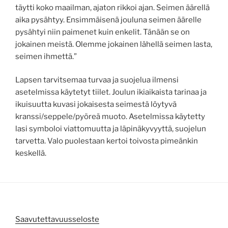
täytti koko maailman, ajaton rikkoi ajan. Seimen äärellä
aika pysähtyy. Ensimmäisenä jouluna seimen äärelle
pysähtyi niin paimenet kuin enkelit. Tänään se on
jokainen meistä. Olemme jokainen lähellä seimen lasta,
seimen ihmettä.”
Lapsen tarvitsemaa turvaa ja suojelua ilmensi
asetelmissa käytetyt tiilet. Joulun ikiaikaista tarinaa ja
ikuisuutta kuvasi jokaisesta seimestä löytyvä
kranssi/seppele/pyöreä muoto. Asetelmissa käytetty
lasi symboloi viattomuutta ja läpinäkyvyyttä, suojelun
tarvetta. Valo puolestaan kertoi toivosta pimeänkin
keskellä.
Saavutettavuusseloste