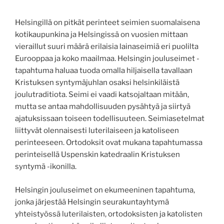
Helsingillä on pitkät perinteet seimien suomalaisena
kotikaupunkina ja Helsingissä on vuosien mittaan
vieraillut suuri määrä erilaisia lainaseimiä eri puolilta
Eurooppaa ja koko maailmaa. Helsingin jouluseimet -
tapahtuma haluaa tuoda omalla hiljaisella tavallaan
Kristuksen syntymäjuhlan osaksi helsinkiläistä
joulutraditiota. Seimi ei vaadi katsojaltaan mitään,
mutta se antaa mahdollisuuden pysähtyä ja siirtyä
ajatuksissaan toiseen todellisuuteen. Seimiasetelmat
liittyvät olennaisesti luterilaiseen ja katoliseen
perinteeseen. Ortodoksit ovat mukana tapahtumassa
perinteisellä Uspenskin katedraalin Kristuksen
syntymä -ikonilla.
Helsingin jouluseimet on ekumeeninen tapahtuma,
jonka järjestää Helsingin seurakuntayhtymä
yhteistyössä luterilaisten, ortodoksisten ja katolisten