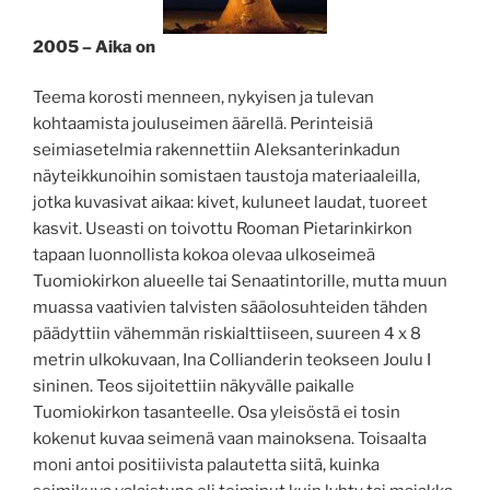
2005 – Aika on
Teema korosti menneen, nykyisen ja tulevan
kohtaamista jouluseimen äärellä. Perinteisiä
seimiasetelmia rakennettiin Aleksanterinkadun
näyteikkunoihin somistaen taustoja materiaaleilla,
jotka kuvasivat aikaa: kivet, kuluneet laudat, tuoreet
kasvit. Useasti on toivottu Rooman Pietarinkirkon
tapaan luonnollista kokoa olevaa ulkoseimeä
Tuomiokirkon alueelle tai Senaatintorille, mutta muun
muassa vaativien talvisten sääolosuhteiden tähden
päädyttiin vähemmän riskialttiiseen, suureen 4 x 8
metrin ulkokuvaan, Ina Collianderin teokseen Joulu I
sininen. Teos sijoitettiin näkyvälle paikalle
Tuomiokirkon tasanteelle. Osa yleisöstä ei tosin
kokenut kuvaa seimenä vaan mainoksena. Toisaalta
moni antoi positiivista palautetta siitä, kuinka