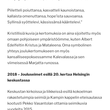
Piiletteli poiuttansa, kasvatteli kaunoistansa,
kallaista omenuttansa, hope’ista sauvoansa.
Syllinsä syöttelevi, kässissänsä kääntelevi.”
Kristillisiä kuvia ja kertomuksia on aina sijoitettu myös
omaan pohjoiseen ympäristöömme, kuten Albert
Edelfeltin Kristus ja Mataleena. Oma symbolinen
yhteys joulukertomukseen on myös
kansalliseepoksessamme Kalevalassa ja sen
viimeisessä Marjatta runossa.
2018 – Jouluseimet esillä 20. kertaa Helsingin
keskustassa
Keskustan kirkoissa ja liikkeissä esillä kokoelman
rakastetuimpia seimiä ja Kampin kappelin eteisaulassa
kootusti Pekko Vasantolan ottamia seimikuvia
vuodelta 2015.