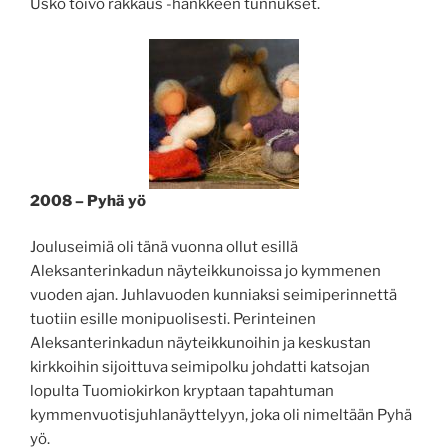
Usko toivo rakkaus -hankkeen tunnukset.
2008 – Pyhä yö
Jouluseimiä oli tänä vuonna ollut esillä
Aleksanterinkadun näyteikkunoissa jo kymmenen
vuoden ajan. Juhlavuoden kunniaksi seimiperinnettä
tuotiin esille monipuolisesti. Perinteinen
Aleksanterinkadun näyteikkunoihin ja keskustan
kirkkoihin sijoittuva seimipolku johdatti katsojan
lopulta Tuomiokirkon kryptaan tapahtuman
kymmenvuotisjuhlanäyttelyyn, joka oli nimeltään Pyhä
yö.