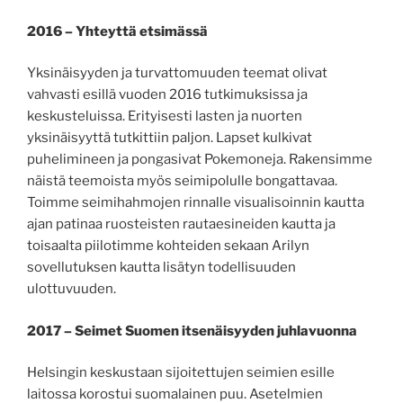
2016 – Yhteyttä etsimässä
Yksinäisyyden ja turvattomuuden teemat olivat
vahvasti esillä vuoden 2016 tutkimuksissa ja
keskusteluissa. Erityisesti lasten ja nuorten
yksinäisyyttä tutkittiin paljon. Lapset kulkivat
puhelimineen ja pongasivat Pokemoneja. Rakensimme
näistä teemoista myös seimipolulle bongattavaa.
Toimme seimihahmojen rinnalle visualisoinnin kautta
ajan patinaa ruosteisten rautaesineiden kautta ja
toisaalta piilotimme kohteiden sekaan Arilyn
sovellutuksen kautta lisätyn todellisuuden
ulottuvuuden.
2017 – Seimet Suomen itsenäisyyden juhlavuonna
Helsingin keskustaan sijoitettujen seimien esille
laitossa korostui suomalainen puu. Asetelmien