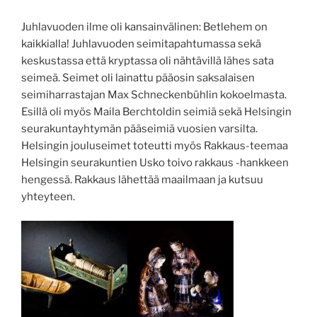
Juhlavuoden ilme oli kansainvälinen: Betlehem on
kaikkialla! Juhlavuoden seimitapahtumassa sekä
keskustassa että kryptassa oli nähtävillä lähes sata
seimeä. Seimet oli lainattu pääosin saksalaisen
seimiharrastajan Max Schneckenbühlin kokoelmasta.
Esillä oli myös Maila Berchtoldin seimiä sekä Helsingin
seurakuntayhtymän pääseimiä vuosien varsilta.
Helsingin jouluseimet toteutti myös Rakkaus-teemaa
Helsingin seurakuntien Usko toivo rakkaus -hankkeen
hengessä. Rakkaus lähettää maailmaan ja kutsuu
yhteyteen.