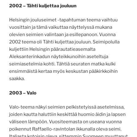
2002 – Tähti kuljettaa jouluun
Helsingin jouluseimet -tapahtuman teema vaihtuu
vuosittain ja tämä vaikuttaa näyttelyssä mukana
olevien seimien valintaan ja esillepanoon. Vuonna
2002 teema oli Tähti kuljettaa jouluun. Seimipolulla
kuljettiin Helsingin päärautatieasemalta
Aleksanterinkadun näyteikkunoihin aseteltuja
seimiasetelmia kohti. Tähtiä seuraten matka kulki
ensimmäistä kertaa myös keskustan pääkirkkoihin
saakka.
2003 – Valo
Valo-teema näkyi seimien pelkistetyissä asetelmissa,
joiden kautta haluttiin keskittää huomio äidin ja lapsen
väliseen lämpöön. Vuositeemasta on useana vuonna
poikennut Raffaello-ravintolan ikkunalla oleva seimi.
Italiasta kotoisin oleva, sittemmin Suomeen muuttanut