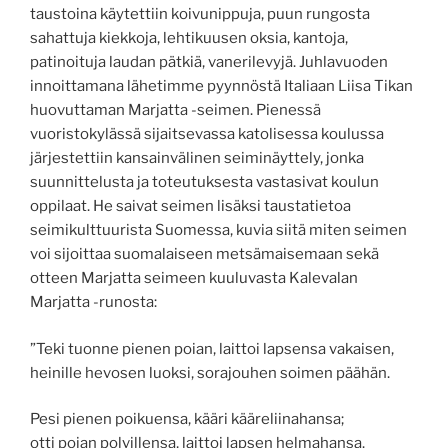
taustoina käytettiin koivunippuja, puun rungosta
sahattuja kiekkoja, lehtikuusen oksia, kantoja,
patinoituja laudan pätkiä, vanerilevyjä. Juhlavuoden
innoittamana lähetimme pyynnöstä Italiaan Liisa Tikan
huovuttaman Marjatta -seimen. Pienessä
vuoristokylässä sijaitsevassa katolisessa koulussa
järjestettiin kansainvälinen seiminäyttely, jonka
suunnittelusta ja toteutuksesta vastasivat koulun
oppilaat. He saivat seimen lisäksi taustatietoa
seimikulttuurista Suomessa, kuvia siitä miten seimen
voi sijoittaa suomalaiseen metsämaisemaan sekä
otteen Marjatta seimeen kuuluvasta Kalevalan
Marjatta -runosta:
”Teki tuonne pienen poian, laittoi lapsensa vakaisen,
heinille hevosen luoksi, sorajouhen soimen päähän.
Pesi pienen poikuensa, kääri kääreliinahansa;
otti pojan polvillensa, laittoi lapsen helmahansa.