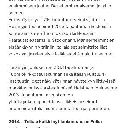
ensimmäisen joulun, Betlehemin maisemat ja tallin
seimen.
Perusnäyttelyn lisäksi muutama seimi sijoitetiin
Helsingin Jouluseimet 2013 tapahtuman keskeisiin
kohteisiin, kuten Tuomiokirkon kirkkosaliin,
Päärautatieasemalle, Stockmann, Mannerheimintien
sisäänkäynnin vitriiniin. Italialaiset seimitaiteilijat
kokosivat ja rakensivat kaikki edellä mainitut seimet.
Helsingin jouluseimet 2013 tapahtuman ja
Tuomiokirkkoseurakunnan sekä Italian kulttuuri-
instituutin logot näkyivät rinnan näyttelyyn liittyvissä
markkinoinnissa ja viestinnässä. Helsingin Jouluseimet
2013 -tapahtuma rakensi omien
yhteistyökumppaneidensa liikkeisiin seimet
huomioiden italialaisen seimitaiteen ja -perinteen.
2014 – Tulkaa kaikki nyt laulamaan, on Poika