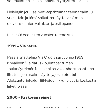
seurakuntien sekä paikallisten yritysten kanssa.
Helsingin jouluseimet -tapahtuman teema vaihtuu
vuosittain ja tämä vaikuttaa näyttelyssä mukana
olevien seimien valintaan ja esillepanoon.
Lue lisää edellisten vuosien teemoista:
1999 – Via natus
Pääsiäisnäytelmä Via Crucis sai vuonna 1999
rinnalleen Via Natus -joulutapahtuman.
Joulunäytelmän Niin pieni on valo -oheistapahtumaksi
liitettiin jouluseiminäyttely, joka toteutui
Aleksanterinkadun liikkeiden ikkunoissa ja keskustan
liiketiloissa.
2000 – Krakovan seimet