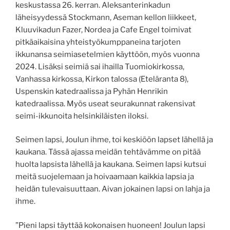
keskustassa 26. kerran. Aleksanterinkadun
läheisyydessä Stockmann, Aseman kellon liikkeet,
Kluuvikadun Fazer, Nordea ja Cafe Engel toimivat
pitkäaikaisina yhteistyökumppaneina tarjoten
ikkunansa seimiasetelmien käyttöön, myös vuonna
2024. Lisäksi seimiä sai ihailla Tuomiokirkossa,
Vanhassa kirkossa, Kirkon talossa (Eteläranta 8),
Uspenskin katedraalissa ja Pyhän Henrikin
katedraalissa. Myös useat seurakunnat rakensivat
seimi-ikkunoita helsinkiläisten iloksi.
Seimen lapsi, Joulun ihme, toi keskiöön lapset lähellä ja
kaukana. Tässä ajassa meidän tehtävämme on pitää
huolta lapsista lähellä ja kaukana. Seimen lapsi kutsui
meitä suojelemaan ja hoivaamaan kaikkia lapsia ja
heidän tulevaisuuttaan. Aivan jokainen lapsi on lahja ja
ihme.
”Pieni lapsi täyttää kokonaisen huoneen! Joulun lapsi