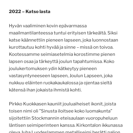
2022 – Katso lasta
Hyvän vaaliminen kovin epävarmassa
maailmantilanteessa tuntui erityisen tärkeältä. Siksi
katse käännettiin pieneen lapseen, joka luonnostaan
kurottautuu kohti hyvää ja sinne – missä on toivoa.
Kootessamme seimiasetelmia korostimme pienen
lapsen osaa ja tärkeyttä joulun tapahtumissa. Koko
joulukertomuksen ydin kätkeytyy pieneen
vastasyntyneeseen lapseen, Joulun Lapseen, joka
nukkuu eläinten ruokakaukalossa ja ojentaa sieltä
kätensä ihan jokaista ihmistä kohti.
Pirkko Kuokkasen kauniit jouluaiheiset ikonit, joista
toisen nimi oli ”Sinusta iloitsee koko luomakunta”
sijoitettiin Stockmannin eteisaulaan vuoropuheluun
läntisen seimiperinteen kanssa. Kirkontalon ikkunassa
oleva Juha Luodeslammen metalliseimi herätti paljon