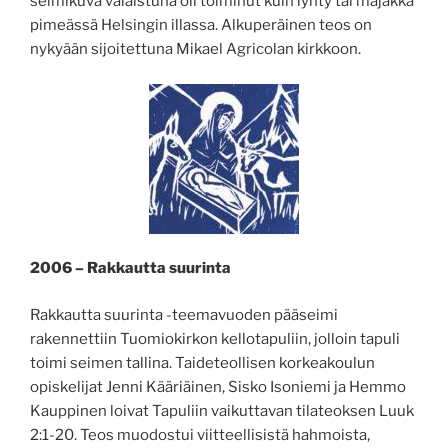
seimikuva valaistuna oli toiminut kuin lyhty tai majakka
pimeässä Helsingin illassa. Alkuperäinen teos on
nykyään sijoitettuna Mikael Agricolan kirkkoon.
2006 – Rakkautta suurinta
Rakkautta suurinta -teemavuoden pääseimi
rakennettiin Tuomiokirkon kellotapuliin, jolloin tapuli
toimi seimen tallina. Taideteollisen korkeakoulun
opiskelijat Jenni Kääriäinen, Sisko Isoniemi ja Hemmo
Kauppinen loivat Tapuliin vaikuttavan tilateoksen Luuk
2:1-20. Teos muodostui viitteellisistä hahmoista,