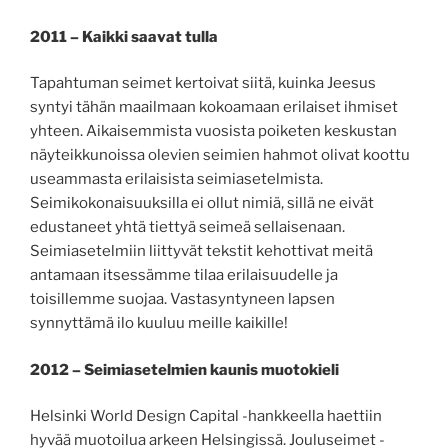
2011 – Kaikki saavat tulla
Tapahtuman seimet kertoivat siitä, kuinka Jeesus
syntyi tähän maailmaan kokoamaan erilaiset ihmiset
yhteen. Aikaisemmista vuosista poiketen keskustan
näyteikkunoissa olevien seimien hahmot olivat koottu
useammasta erilaisista seimiasetelmista.
Seimikokonaisuuksilla ei ollut nimiä, sillä ne eivät
edustaneet yhtä tiettyä seimeä sellaisenaan.
Seimiasetelmiin liittyvät tekstit kehottivat meitä
antamaan itsessämme tilaa erilaisuudelle ja
toisillemme suojaa. Vastasyntyneen lapsen
synnyttämä ilo kuuluu meille kaikille!
2012 – Seimiasetelmien kaunis muotokieli
Helsinki World Design Capital -hankkeella haettiin
hyvää muotoilua arkeen Helsingissä. Jouluseimet -