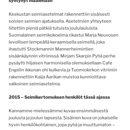
syntynyt maailmaan
Keskustan seimiasetelmat rakennettiin sisäisesti
soivien seimien ajatuksella. Asetelmien yhteyteen
liitettiin pieniä pätkiä tutuista joululauluista.
Suomalainen seimikokoelma rikastui Marja Neuvosen
levollisen lempeällä keraamisella seimellä, joka
ihastutti Stockmannin Mannerheimintien
sisäänkäynnin vitriinissä. Mirjam Skarpin Pyhä perhe
pysäytti hiljaisen harmonisella olemuksellaan Cafe
Engelin ikkunan ohi kulkevia ja Tuomiokirkon vitriiniin
rakennettiin Kaija Aarikan muistoa kunnioittava
valkoinen seimiasetelma.
2015 – Seimikertomuksen henkilöt tässä ajassa
Kannamme mielessämme kuvaa ensimmäisestä
joulusta ja joulun lapsesta. Sisäinen kuva on jokaiselle
hyvin henkilökohtainen, jopa pyhä ja muuttumaton –