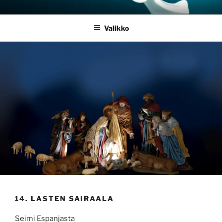
Siirry
JOULUSEIMET.FI
sisältöön
Valikko
14. LASTEN SAIRAALA
Seimi Espanjasta