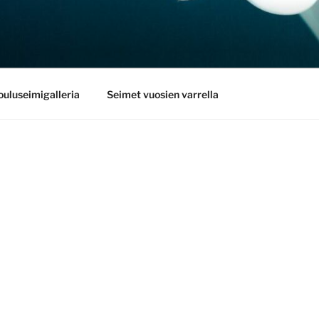
ET.FI
ouluseimigalleria
Seimet vuosien varrella