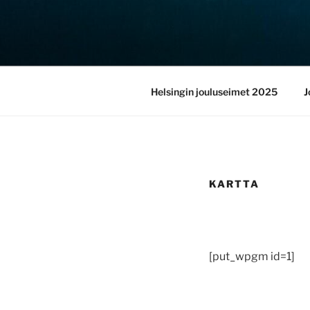
Siirry
sisältöön
JOULUSEIM
Helsingin jouluseimet 2025
J
KARTTA
[put_wpgm id=1]