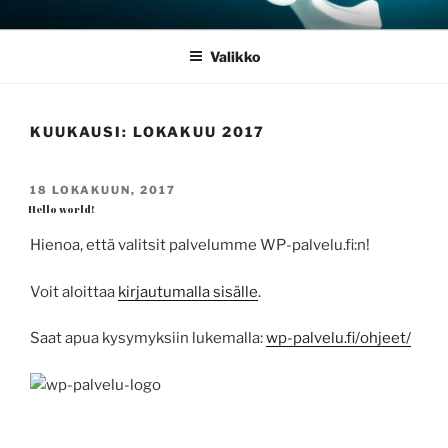
Siirry
JOULUSEIMET.FI
sisältöön
Valikko
KUUKAUSI:
LOKAKUU 2017
JULKAISTU
18 LOKAKUUN, 2017
Hello world!
Hienoa, että valitsit palvelumme WP-palvelu.fi:n!
Voit aloittaa
kirjautumalla sisälle
.
Saat apua kysymyksiin lukemalla:
wp-palvelu.fi/ohjeet/