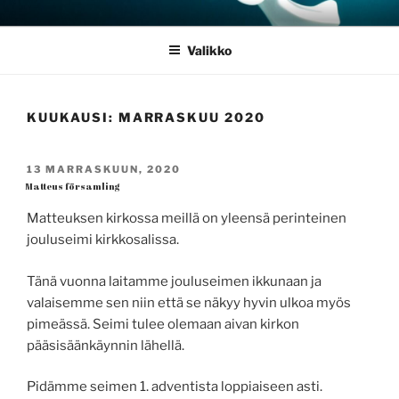
Siirry
JOULUSEIMET.FI
sisältöön
Valikko
KUUKAUSI:
MARRASKUU 2020
JULKAISTU
13 MARRASKUUN, 2020
Matteus församling
Matteuksen kirkossa meillä on yleensä perinteinen
jouluseimi kirkkosalissa.
Tänä vuonna laitamme jouluseimen ikkunaan ja
valaisemme sen niin että se näkyy hyvin ulkoa myös
pimeässä. Seimi tulee olemaan aivan kirkon
pääsisäänkäynnin lähellä.
Pidämme seimen 1. adventista loppiaiseen asti.